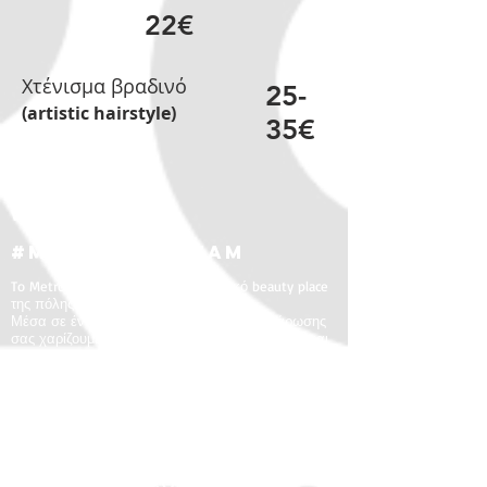
22€
Χτένισμα βραδινό
25-
(artistic hairstyle)
35
€
We are
#metropol_team
To Metropol Salon αποτελεί το ιδανικό beauty place
της πόλης.
Μέσα σε ένα περιβάλλον ηρεμίας και χαλάρωσης
σας χαρίζουμε την απόλυτη εμπειρία ομορφιάς και
ανανέωσης του στύλ και της εικόνας σας.
Το ανθρώπινο δυναμικό του Metropol εκπαιδεύεται
διαρκώς εντός και εκτός της εταιρείας.
Έτσι διασφαλίζουμε οτι οι υπηρεσίες που
παρέχουμε θα ανταποκρίνονται πάντα σta υψηλά
standards που έχουμε θέσει.
Υπηρεσίες