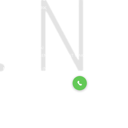
Υπηρεσίες Χτενίσματος
Κούρεμα (haircut)
Μακιγιάζ (Make up)
Χρώμα (Colour)
Κλωστή (threading)
Θεραπείες (treatments)
Ημιμόνιμο Μακιγιάζ (SEMI PERMANENT MAKE
UP)
Μανικιού - Πεντικιούρ (NAILS)
Βλεφαρίδες (Eyelashes)
ΕΠΙΚΟΙΝΩΝΙΑ
Μητροπόλεως 29 - Θεσσαλονίκη
metropol.salon@gmail.com
Κλείστε το ραντεβού σας