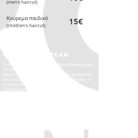
(men's haircut)
Κούρεμα παιδικό
15€
(children's haircut)
We are
#metropol_team
To Metropol Salon αποτελεί το ιδανικό beauty place
της πόλης.
Μέσα σε ένα περιβάλλον ηρεμίας και χαλάρωσης
σας χαρίζουμε την απόλυτη εμπειρία ομορφιάς και
ανανέωσης του στύλ και της εικόνας σας.
Το ανθρώπινο δυναμικό του Metropol εκπαιδεύεται
διαρκώς εντός και εκτός της εταιρείας.
Έτσι διασφαλίζουμε οτι οι υπηρεσίες που
παρέχουμε θα ανταποκρίνονται πάντα σta υψηλά
standards που έχουμε θέσει.
Υπηρεσίες
Υπηρεσίες Χτενίσματος