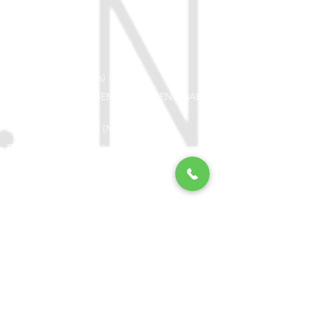
Κούρεμα (haircut)
Μακιγιάζ (Make up)
Χρώμα (Colour)
Κλωστή (threading)
Θεραπείες (treatments)
Ημιμόνιμο Μακιγιάζ (SEMI PERMANENT MAKE
UP)
Μανικιού - Πεντικιούρ (NAILS)
Βλεφαρίδες (Eyelashes)
ΕΠΙΚΟΙΝΩΝΙΑ
Μητροπόλεως 29 - Θεσσαλονίκη
metropol.salon@gmail.com
Κλείστε το ραντεβού σας
2314.026.200