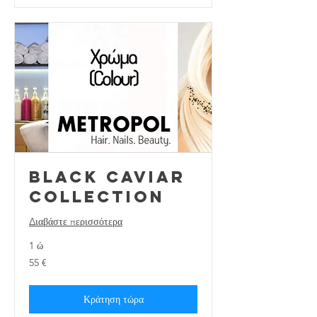
Black Caviar
Collection
Διαβάστε περισσότερα
1 ώ
55
55 €
ευρώ
Κράτηση τώρα