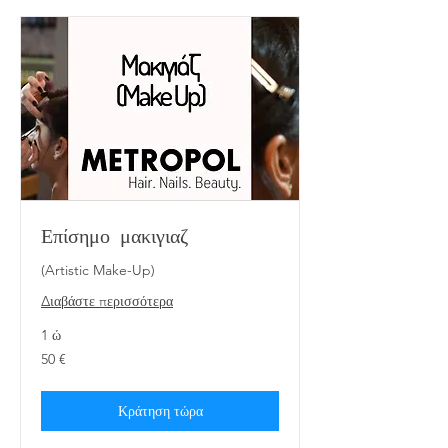
Επίσημο μακιγιαζ
(Artistic Make-Up)
Διαβάστε περισσότερα
1 ώ
50
50 €
ευρώ
Κράτηση τώρα