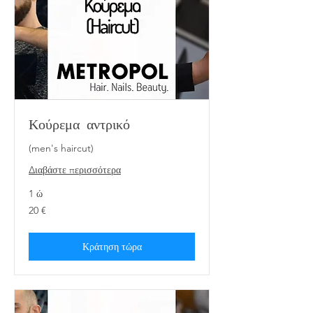
Κούρεμα αντρικό
(men's haircut)
Διαβάστε περισσότερα
1 ώ
20
20 €
ευρώ
Κράτηση τώρα