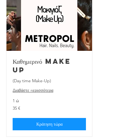
Καθημερινό make
up
(Day time Make-Up)
Διαβάστε περισσότερα
1 ώ
35
35 €
ευρώ
Κράτηση τώρα