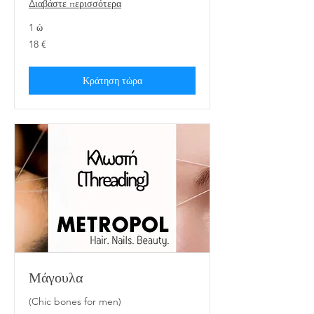
Διαβάστε περισσότερα
1 ώ
18
18 €
ευρώ
Κράτηση τώρα
Μάγουλα
(Chic bones for men)