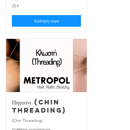
25
25 €
ευρώ
Κράτηση τώρα
Πηγούνι (Chin
Threading)
(Chin Threading)
Διαβάστε περισσότερα