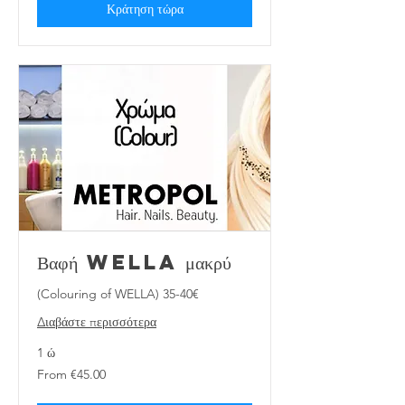
Κράτηση τώρα
Βαφή WELLA μακρύ
(Colouring of WELLA) 35-40€
Διαβάστε περισσότερα
1 ώ
From
From €45.00
€45.00