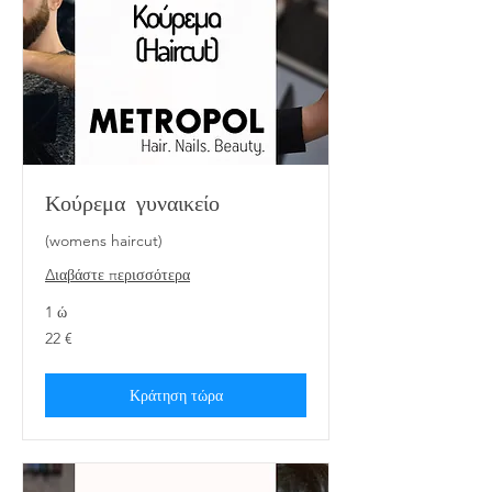
Κούρεμα γυναικείο
(womens haircut)
Διαβάστε περισσότερα
1 ώ
22
22 €
ευρώ
Κράτηση τώρα