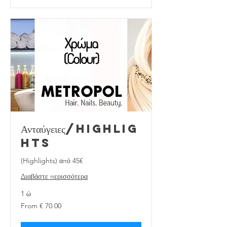
Ανταύγειες/highlig
hts
(Highlights) από 45€
Διαβάστε περισσότερα
1 ώ
From
From € 70.00
€
70.00