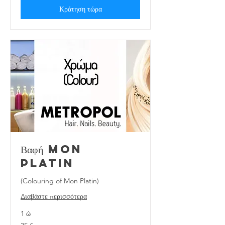
Κράτηση τώρα
Βαφή Mon
Platin
(Colouring of Mon Platin)
Διαβάστε περισσότερα
1 ώ
35