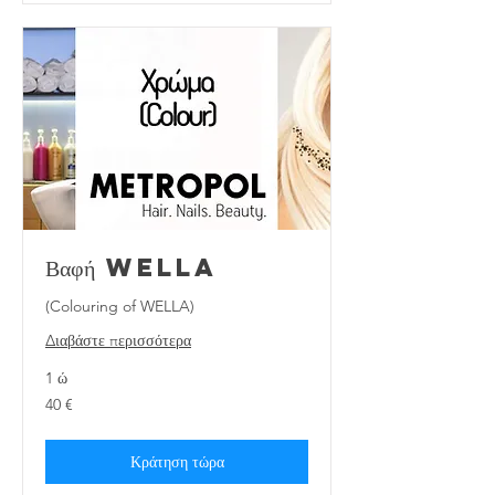
Βαφή WELLA
(Colouring of WELLA)
Διαβάστε περισσότερα
1 ώ
40
40 €
ευρώ
Κράτηση τώρα