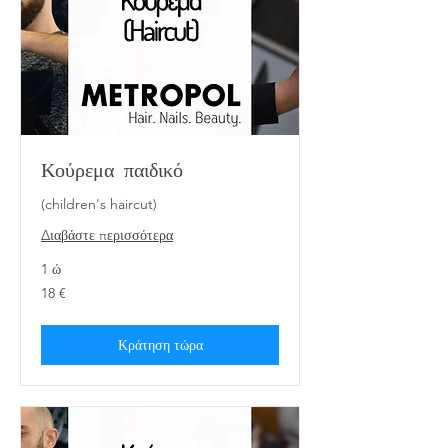
Κούρεμα παιδικό
(children's haircut)
Διαβάστε περισσότερα
1 ώ
18
18 €
ευρώ
Κράτηση τώρα