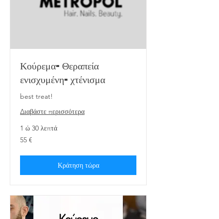
Κούρεμα-Θεραπεία
ενισχυμένη-χτένισμα
best treat!
Διαβάστε περισσότερα
1 ώ 30 λεπτά
55
55 €
ευρώ
Κράτηση τώρα