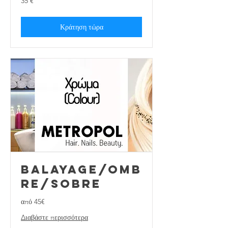
35 €
ευρώ
Κράτηση τώρα
Balayage/Omb
re/Sobre
από 45€
Διαβάστε περισσότερα