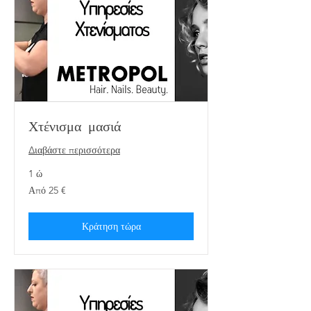
Χτένισμα μασιά
Διαβάστε περισσότερα
1 ώ
Από
Από 25 €
25
ευρώ
Κράτηση τώρα