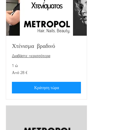
Χτένισμα βραδινό
Διαβάστε περισσότερα
1 ώ
Από
Από 28 €
28
ευρώ
Κράτηση τώρα