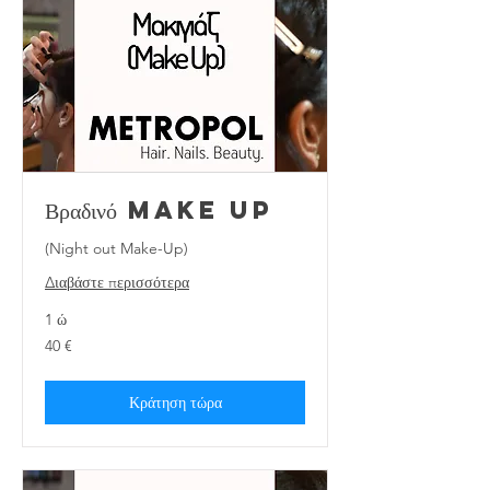
Βραδινό make up
(Night out Make-Up)
Διαβάστε περισσότερα
1 ώ
40
40 €
ευρώ
Κράτηση τώρα