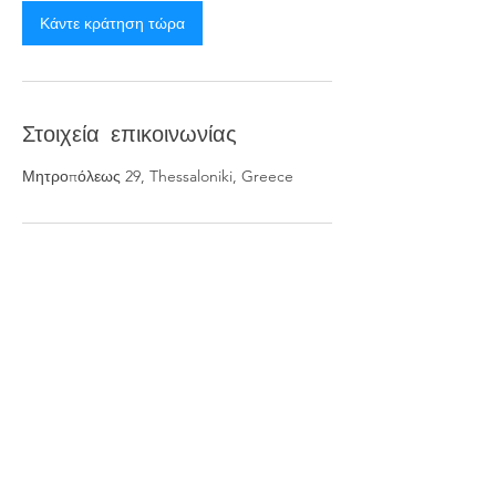
Κάντε κράτηση τώρα
Στοιχεία επικοινωνίας
Μητροπόλεως 29, Thessaloniki, Greece
We are
#metropol_team
To Metropol Salon αποτελεί το ιδανικό beauty place
της πόλης.
Μέσα σε ένα περιβάλλον ηρεμίας και χαλάρωσης
σας χαρίζουμε την απόλυτη εμπειρία ομορφιάς και
ανανέωσης του στύλ και της εικόνας σας.
Το ανθρώπινο δυναμικό του Metropol εκπαιδεύεται