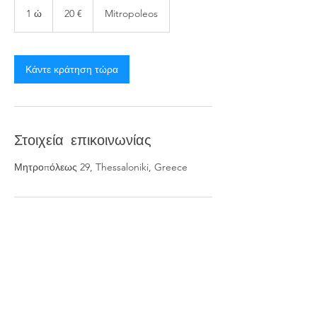
ευρώ
1 ώ
1
20 €
Mitropoleos
Κάντε κράτηση τώρα
Στοιχεία επικοινωνίας
Μητροπόλεως 29, Thessaloniki, Greece
We are
#metropol_team
To Metropol Salon αποτελεί το ιδανικό beauty place