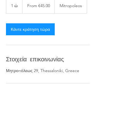
€45.00
1 ώ
1
From €45.00
Mitropoleos
Κάντε κράτηση τώρα
Στοιχεία επικοινωνίας
Μητροπόλεως 29, Thessaloniki, Greece
We are
#metropol_team
To Metropol Salon αποτελεί το ιδανικό beauty place