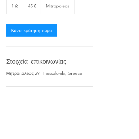
ευρώ
1 ώ
1
45 €
Mitropoleos
Κάντε κράτηση τώρα
Στοιχεία επικοινωνίας
Μητροπόλεως 29, Thessaloniki, Greece
We are
#metropol_team
To Metropol Salon αποτελεί το ιδανικό beauty place