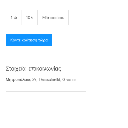
10
ευρώ
1 ώ
1
10 €
Mitropoleos
Κάντε κράτηση τώρα
Στοιχεία επικοινωνίας
Μητροπόλεως 29, Thessaloniki, Greece
We are